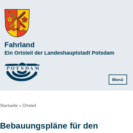
Direkt
zum
Inhalt
Fahrland
Subline
Ein Ortsteil der Landeshauptstadt Potsdam
Menü
Pfadnavigation
Startseite
Ortsteil
Bebauungspläne für den