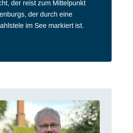
cht, der reist zum Mittelpunkt
lgedeckte Dach. Das schlichte
Sie bildeten einen eiszeitlichen
enburgs, der durch eine
 ist geprägt von einem großen
lzwasserabfluss in Richtung
ahlstele im See markiert ist.
aum mit einer spätbarocken
.
l über dem Altartisch und dem
assizistischen Orgelprospekt.