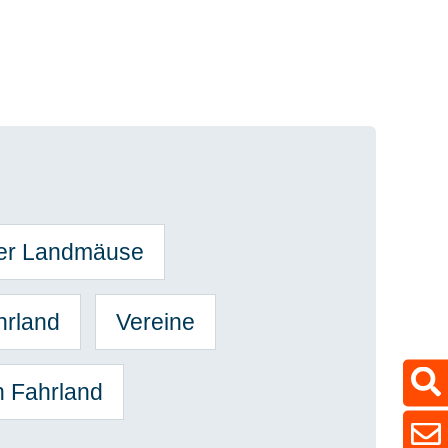
der Landmäuse
hrland
Vereine
n Fahrland