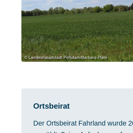
© Landeshauptstadt Potsdam/Barbara Plate
© Michael Lüder
© Stefan Matz
Ortsbeirat
Der Ortsbeirat Fahrland wurde 2