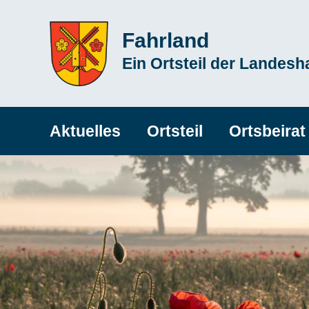
Direkt
Fahrland
zum
Subline
Ein Ortsteil der Landes
Inhalt
Hauptnavigation
Aktuelles
Ortsteil
Ortsbeirat