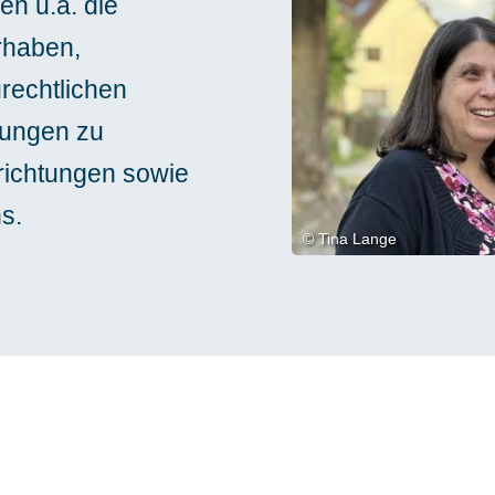
n u.a. die
rhaben,
rechtlichen
dungen zu
nrichtungen sowie
s.
© Tina Lange