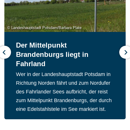
© Landeshauptstadt Potsdam/Barbara Plate
© Michael Lüder
© Stefan Matz
Der Mittelpunkt
Dorfkirche und Pfarrhaus
Fahrlander See
Brandenburgs liegt in
Fahrland
Vorherige
Weit
Der See zwischen Neu Fahrland und
Fahrland
Fahrland hat eine annähernd rechteckige
Die Dorfkirche Fahrland wurde im Jahr
Form. Er ist ein kalkreicher Flachlandsee
1709 weitgehend neu errichtet. Der 1740
Wer in der Landeshauptstadt Potsdam in
und gehört zu einer Rinne von mindestens
aufgestockte Turm erhielt 1774 das bis
Richtung Norden fährt und zum Nordufer
vier Seen. Sie bildeten einen eiszeitlichen
heute charakteristische ziegelgedeckte
des Fahrlander Sees aufbricht, der reist
Schmelzwasserabfluss in Richtung
Dach. Das schlichte Innere ist geprägt von
zum Mittelpunkt Brandenburgs, der durch
Nauen.
einem großen Altarraum mit einer
eine Edelstahlstele im See markiert ist.
spätbarocken Kanzel über dem Altartisch
und dem frühklassizistischen