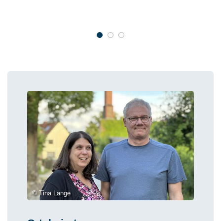
Orgelprospekt.
1
2
3
© Tina Lange